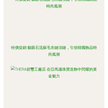
特價促銷 貓眼石流蘇毛衣鏈項鏈，引領韓國飾品時
尚風潮