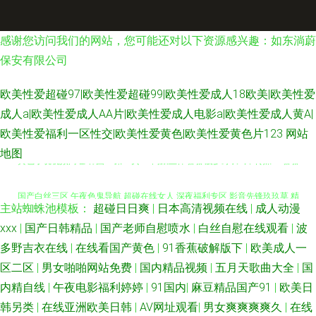
感谢您访问我们的网站，您可能还对以下资源感兴趣：如东淌蔚
保安有限公司
欧美性爱超碰97|欧美性爱超碰99|欧美性爱成人18欧美|欧美性爱
成人a|欧美性爱成人AA片|欧美性爱成人电影a|欧美性爱成人黄A|
欧美性爱福利一区性交|欧美性爱黄色|欧美性爱黄色片123
网站
地图
黄色小说视频网址 韩国AV第一页 91高跟丝袜啪啪 波多野衣A片 传媒91啪啪
国产白丝三区 午夜色鬼导航 超碰在线女人 深夜福利专区 影音先锋玖玖草 精
主站蜘蛛池模板：
超碰日日爽
|
日本高清视频在线
|
成人动漫
品欧美网站 日本天堂中文字幕 丰满熟妇大乳做爰 99人与兽 91网站网址 激情
xxx
|
国产日韩精品
|
国产老师自慰喷水
|
白丝自慰在线观看
|
波
多野吉衣在线
|
在线看国产黄色
|
91香蕉破解版下
|
欧美成人一
日韩无码 午夜性福利 美女18禁无遮挡 国产91看 婷婷基地qvod 午夜性爱影
区二区
|
男女啪啪网站免费
|
国内精品视频
|
五月天歌曲大全
|
国
内精自线
|
午夜电影福利婷婷
|
91国内
|
麻豆精品国产91
|
欧美日
院 AV三级片网站 精品成人亚洲 天天肏屄网站 日韩无码剧场 欧美色色综合图
韩另类
|
在线亚洲欧美日韩
|
AV网址观看
|
男女爽爽爽爽久
|
在线