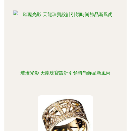
璀璨光影 天龍珠寶設計引領時尚飾品新風尚