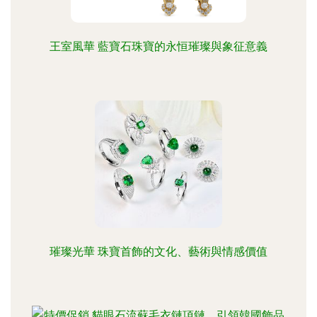
王室風華 藍寶石珠寶的永恒璀璨與象征意義
璀璨光華 珠寶首飾的文化、藝術與情感價值