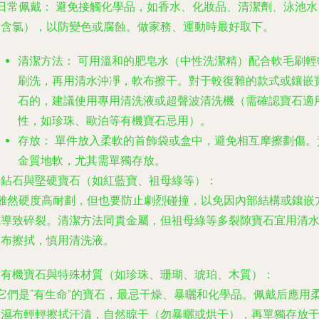
日常佩戴：
避免接觸化學品，如香水、化妝品、清潔劑、泳池水
（含氯），以防變色或腐蝕。做家務、運動時最好取下。
清潔方法：
可用溫和的肥皂水（中性洗潔精）配合軟毛刷輕
刷洗，再用清水沖凈，軟布擦干。對于較復雜的款式或鑲嵌
石的，建議使用專用清洗液或超聲波清洗機（需確認寶石適
性，如珍珠、歐泊等有機寶石忌用）。
存放：
單件放入柔軟的首飾袋或盒中，避免相互摩擦劃傷。
金質地軟，尤其需單獨存放。
. 鉆石與堅硬寶石（如紅藍寶、祖母綠等）：
- 雖然硬度高耐劃，但也要防止劇烈碰撞，以免因內部結構或鑲嵌
式導致碎裂。清潔方法同貴金屬，但祖母綠等多裂隙寶石宜用清
軟布擦拭，慎用清洗液。
. 有機寶石與特殊材質（如珍珠、珊瑚、琥珀、木質）：
 它們是“有生命”的寶石，最忌干燥、暴曬和化學品。佩戴后應用
軟濕布輕輕擦拭汗漬，自然晾干（勿暴曬或烘干），再單獨存放