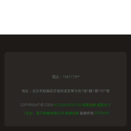
電話：1561176**
地址：北京市順義區空港街道安華大街1號1幢1層1957號
COPYRIGHT © 2026
M.ZGSHZKSY.CN
珠寶首飾
惠眾天下
（北京）電子商務有限公司
珠寶首飾
版權所有
SITEMAP