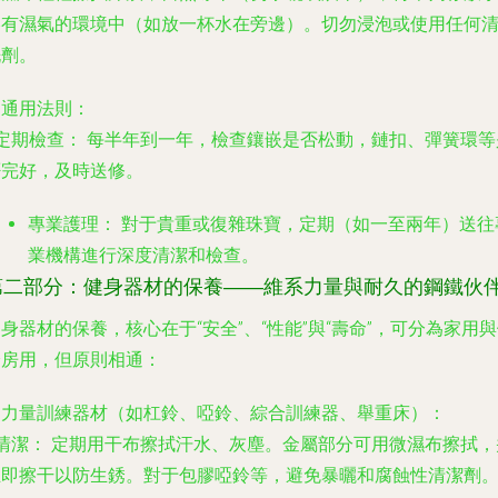
略有濕氣的環境中（如放一杯水在旁邊）。切勿浸泡或使用任何
洗劑。
. 通用法則：
定期檢查：
每半年到一年，檢查鑲嵌是否松動，鏈扣、彈簧環等
否完好，及時送修。
專業護理：
對于貴重或復雜珠寶，定期（如一至兩年）送往
業機構進行深度清潔和檢查。
第二部分：健身器材的保養——維系力量與耐久的鋼鐵伙
身器材的保養，核心在于“安全”、“性能”與“壽命”，可分為家用
身房用，但原則相通：
. 力量訓練器材（如杠鈴、啞鈴、綜合訓練器、舉重床）：
清潔：
定期用干布擦拭汗水、灰塵。金屬部分可用微濕布擦拭，
立即擦干以防生銹。對于包膠啞鈴等，避免暴曬和腐蝕性清潔劑