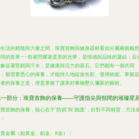
在生活的精致與力量之間，珠寶首飾與健身器材看似分屬兩個截
不同的世界——前者閃耀著柔美的光華，是情感與品味的凝結；后
則象征著堅韌與汗水，是健康與活力的基石。它們都有一個共同
點：都需要悉心的保養，才能持久地綻放光彩、發揮效能。掌握
兩者的保養之道，便是掌握了讓美好事物歷久彌新的藝術。
第一部分：珠寶首飾的保養——守護指尖與頸間的璀璨星
寶首飾的保養，核心在于“防損”與“維護”，針對不同材質，方法
異：
. 貴金屬（如黃金、鉑金、K金）：