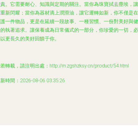
負責。它需要耐心、知識與定期的關注。當你為珠寶拭去塵埃，
它重新閃耀；當你為器材滴上潤滑油，讓它運轉如新，你不僅是
維護一件物品，更是在延續一段故事、一種習慣、一份對美好與
康的執著追求。讓保養成為日常儀式的一部分，你珍愛的一切，
將以更長久的美好回饋于你。
若轉載，請注明出處：http://m.zgshzksy.cn/product/54.html
新時間：2026-08-06 03:35:26