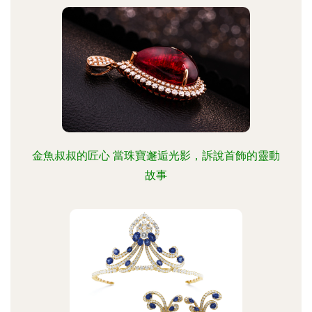
金魚叔叔的匠心 當珠寶邂逅光影，訴說首飾的靈動
故事