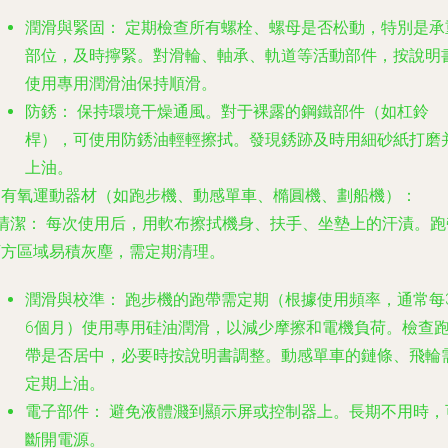
潤滑與緊固：
定期檢查所有螺栓、螺母是否松動，特別是承
部位，及時擰緊。對滑輪、軸承、軌道等活動部件，按說明
使用專用潤滑油保持順滑。
防銹：
保持環境干燥通風。對于裸露的鋼鐵部件（如杠鈴
桿），可使用防銹油輕輕擦拭。發現銹跡及時用細砂紙打磨
上油。
. 有氧運動器材（如跑步機、動感單車、橢圓機、劃船機）：
清潔：
每次使用后，用軟布擦拭機身、扶手、坐墊上的汗漬。跑
下方區域易積灰塵，需定期清理。
潤滑與校準：
跑步機的跑帶需定期（根據使用頻率，通常每3
6個月）使用專用硅油潤滑，以減少摩擦和電機負荷。檢查
帶是否居中，必要時按說明書調整。動感單車的鏈條、飛輪
定期上油。
電子部件：
避免液體濺到顯示屏或控制器上。長期不用時，
斷開電源。