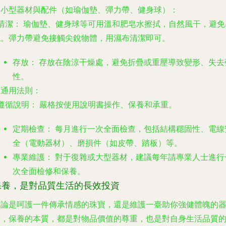
. 小型器材與配件（如瑜伽墊、彈力帶、健身球）：
清潔：
瑜伽墊、健身球等可用溫和肥皂水擦拭，自然風干，避免
曬。彈力帶避免接觸尖銳物體，用濕布清潔即可。
存放：
存放在陰涼干燥處，避免折疊或重壓導致變形、失去
性。
. 通用法則：
遵循說明：
嚴格按使用說明書操作、保養和承重。
定期檢查：
每月進行一次全面檢查，包括結構穩固性、電線
全（電動器材）、磨損件（如皮帶、踏板）等。
專業維護：
對于復雜或大型器材，建議每年請專業人士進行
次全面檢修和保養。
保養，是對品質生活的長效投資
無論是呵護一件傳承情感的珠寶，還是維護一臺助你強健體魄的
材，保養的本質，都是對物品價值的尊重，也是對自身生活品質